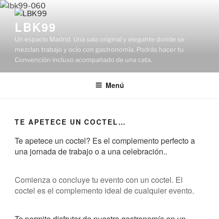
Saltar
al
LBK99
contenido
Un espacio Madrid. Una sala original y elegante donde se
mezclan trabajo y ocio con gastronomía. Podrás hacer tu
Convención incluso acompañado de una cata.
Menú
TE APETECE UN COCTEL…
Te apetece un coctel? Es el complemento perfecto a
una jornada de trabajo o a una celebración..
Comienza o concluye tu evento con un coctel. El
coctel es el complemento ideal de cualquier evento.
Te permite disfrutar de nuestra gastronomía en un