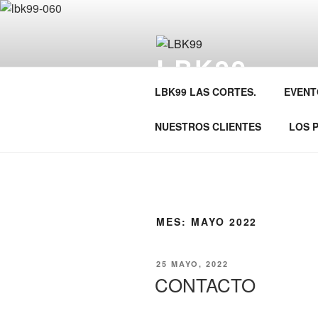
Saltar
al
contenido
LBK99
Un espacio Madrid. Una sala ori
LBK99 LAS CORTES.
EVENT
Convención incluso acompañado
NUESTROS CLIENTES
LOS 
MES:
MAYO 2022
PUBLICADO
25 MAYO, 2022
EL
CONTACTO