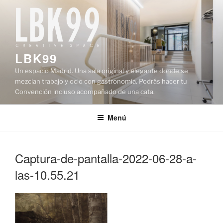
Saltar
al
contenido
LBK99
Un espacio Madrid. Una sala original y elegante donde se
mezclan trabajo y ocio con gastronomía. Podrás hacer tu
Convención incluso acompañado de una cata.
Menú
Captura-de-pantalla-2022-06-28-a-
las-10.55.21