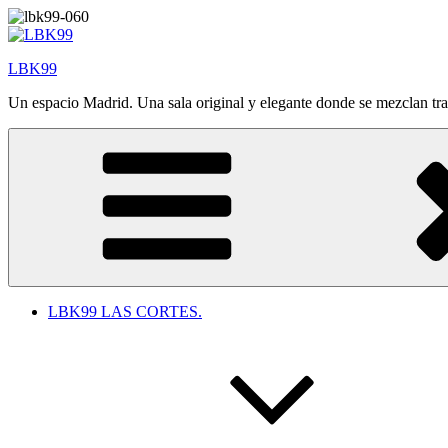
Saltar
al
contenido
LBK99
Un espacio Madrid. Una sala original y elegante donde se mezclan tr
LBK99 LAS CORTES.