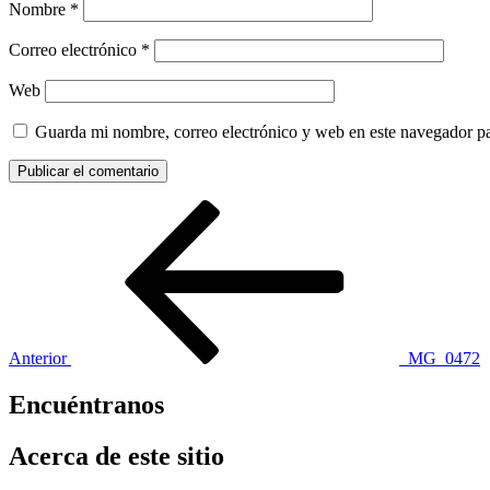
Nombre
*
Correo electrónico
*
Web
Guarda mi nombre, correo electrónico y web en este navegador p
Navegación
Entrada
anterior:
de
entradas
Anterior
_MG_0472
Encuéntranos
Acerca de este sitio