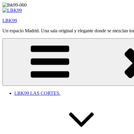
Saltar
al
contenido
LBK99
Un espacio Madrid. Una sala original y elegante donde se mezclan tr
LBK99 LAS CORTES.