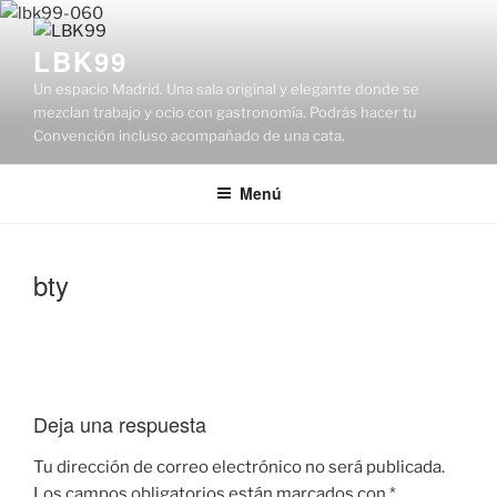
Saltar
al
LBK99
contenido
Un espacio Madrid. Una sala original y elegante donde se
mezclan trabajo y ocio con gastronomía. Podrás hacer tu
Convención incluso acompañado de una cata.
Menú
bty
Deja una respuesta
Tu dirección de correo electrónico no será publicada.
Los campos obligatorios están marcados con
*