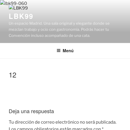
Saltar
al
LBK99
contenido
Un espacio Madrid. Una sala original y elegante donde se
mezclan trabajo y ocio con gastronomía. Podrás hacer tu
Convención incluso acompañado de una cata.
Menú
12
Deja una respuesta
Tu dirección de correo electrónico no será publicada.
Los campos obligatorios están marcados con
*