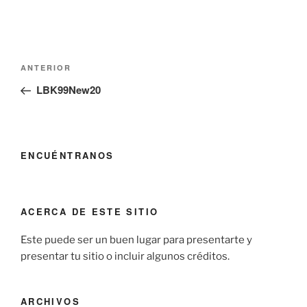
Navegación
Entrada
ANTERIOR
de
anterior:
LBK99New20
entradas
ENCUÉNTRANOS
ACERCA DE ESTE SITIO
Este puede ser un buen lugar para presentarte y
presentar tu sitio o incluir algunos créditos.
ARCHIVOS