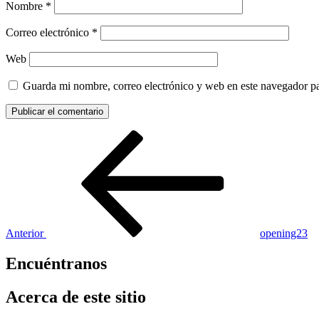
Nombre
*
Correo electrónico
*
Web
Guarda mi nombre, correo electrónico y web en este navegador p
Navegación
Entrada
anterior:
de
entradas
Anterior
opening23
Encuéntranos
Acerca de este sitio