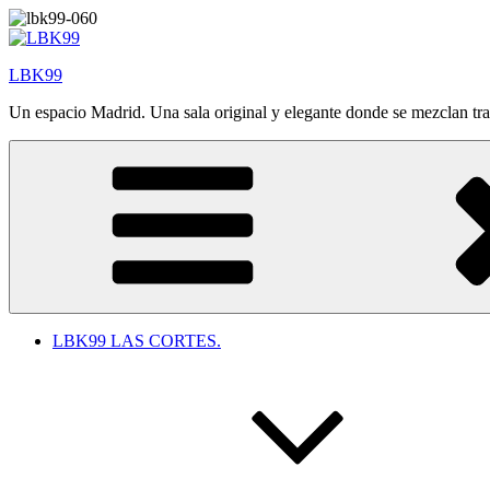
Saltar
al
contenido
LBK99
Un espacio Madrid. Una sala original y elegante donde se mezclan tr
LBK99 LAS CORTES.