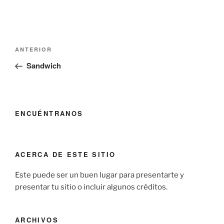
Navegación
Entrada
ANTERIOR
de
anterior:
Sandwich
entradas
ENCUÉNTRANOS
ACERCA DE ESTE SITIO
Este puede ser un buen lugar para presentarte y
presentar tu sitio o incluir algunos créditos.
ARCHIVOS