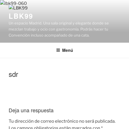
Saltar
al
LBK99
contenido
Un espacio Madrid. Una sala original y elegante donde se
mezclan trabajo y ocio con gastronomía. Podrás hacer tu
Convención incluso acompañado de una cata.
Menú
sdr
Deja una respuesta
Tu dirección de correo electrónico no será publicada.
Los campos obligatorios están marcados con
*